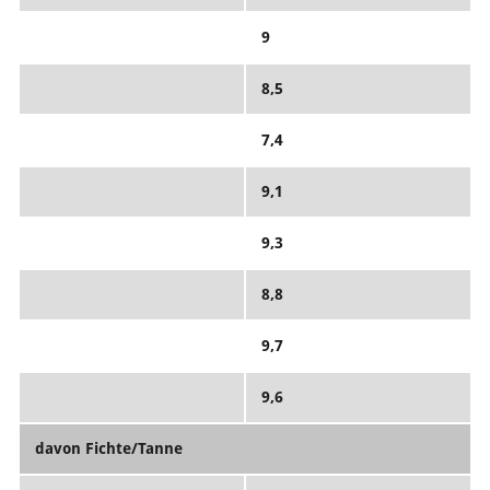
9
8,5
7,4
9,1
9,3
8,8
9,7
9,6
davon Fichte/Tanne