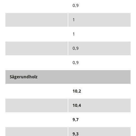
0,9
1
1
0,9
0,9
Sägerundholz
10,2
10,4
9,7
9,3