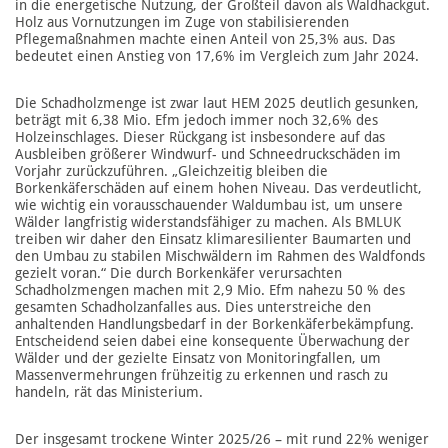
in die energetische Nutzung, der Großteil davon als Waldhackgut.
Holz aus Vornutzungen im Zuge von stabilisierenden
Pflegemaßnahmen machte einen Anteil von 25,3% aus. Das
bedeutet einen Anstieg von 17,6% im Vergleich zum Jahr 2024.
Die Schadholzmenge ist zwar laut HEM 2025 deutlich gesunken,
beträgt mit 6,38 Mio. Efm jedoch immer noch 32,6% des
Holzeinschlages. Dieser Rückgang ist insbesondere auf das
Ausbleiben größerer Windwurf- und Schneedruckschäden im
Vorjahr zurückzuführen. „Gleichzeitig bleiben die
Borkenkäferschäden auf einem hohen Niveau. Das verdeutlicht,
wie wichtig ein vorausschauender Waldumbau ist, um unsere
Wälder langfristig widerstandsfähiger zu machen. Als BMLUK
treiben wir daher den Einsatz klimaresilienter Baumarten und
den Umbau zu stabilen Mischwäldern im Rahmen des Waldfonds
gezielt voran.“ Die durch Borkenkäfer verursachten
Schadholzmengen machen mit 2,9 Mio. Efm nahezu 50 % des
gesamten Schadholzanfalles aus. Dies unterstreiche den
anhaltenden Handlungsbedarf in der Borkenkäferbekämpfung.
Entscheidend seien dabei eine konsequente Überwachung der
Wälder und der gezielte Einsatz von Monitoringfallen, um
Massenvermehrungen frühzeitig zu erkennen und rasch zu
handeln, rät das Ministerium.
Der insgesamt trockene Winter 2025/26 – mit rund 22% weniger