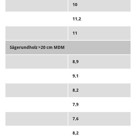
10
11,2
11
Sägerundholz >20 cm MDM
8,9
9,1
8,2
7,9
7,6
8,2