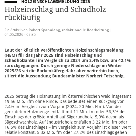
HOLZEINSCHLAGSMELDUNG 2025
Holzeinschlag und Schadholz
rückläufig
Ein Artikel von
Robert Spannlang, redaktionelle Bearbeitung
|
04.05.2026 - 07:35
Laut der kürzlich veröffentlichten Holzeinschlagsmeldung
(HEM) für das Jahr 2025 sind Holzeinschlag und
Schadholzanteil im Vergleich zu 2024 um 2,4% bzw. um 42,1%
zurückgegangen. Durch geringe Niederschläge im Winter
2025/26 sei die Borkenkäfergefahr aber weiterhin hoch,
zitiert die Aussendung Bundesminister Norbert Totschnig.
2025 betrug die Holznutzung im österreichischen Wald insgesamt
19,56 Mio. Efm ohne Rinde. Das bedeutet einen Rückgang von
2,4% im Vergleich zum Vorjahr (2024: 20 Mio. Efm). Von der
geernteten Holzmenge entfällt mit 11 Mio. fm oder 56,3% des
Einschlags der größte Anteil auf Sägerundholz, 5,9% davon als
Sägeschwachholz. Auf Industrieholz entfallen 3,22 Mio. fm oder
16,5% des Einschlages – im Vergleich zum Vorjahr ist dieser Wert
relativ konstant. 5,32 Mio. fm oder 27,2% des Einschlags gehen