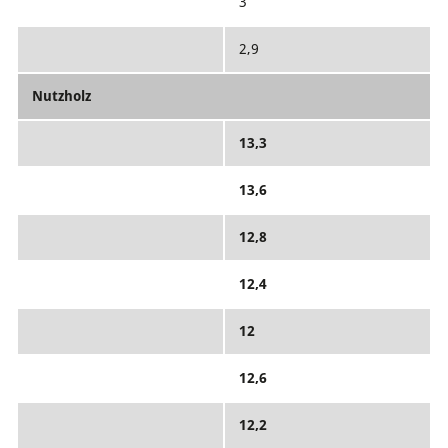
3
2,9
Nutzholz
13,3
13,6
12,8
12,4
12
12,6
12,2