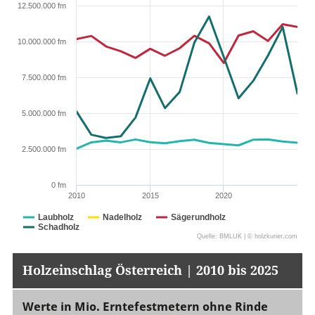
12.500.000 fm
10.000.000 fm
7.500.000 fm
5.000.000 fm
2.500.000 fm
0 fm
2010
2015
2020
Laubholz
Nadelholz
Sägerundholz
Schadholz
Quelle: BMLUK | © holzkurier.com
Holzeinschlag Österreich | 2010 bis 2025
Werte in Mio. Erntefestmetern ohne Rinde