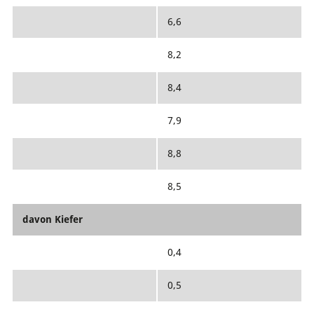
6,6
8,2
8,4
7,9
8,8
8,5
davon Kiefer
0,4
0,5