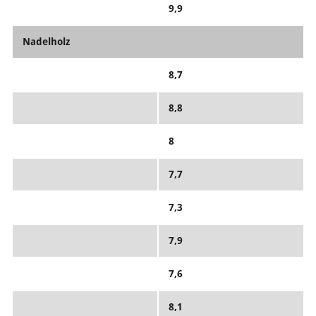
9,9
Nadelholz
8,7
8,8
8
7,7
7,3
7,9
7,6
8,1