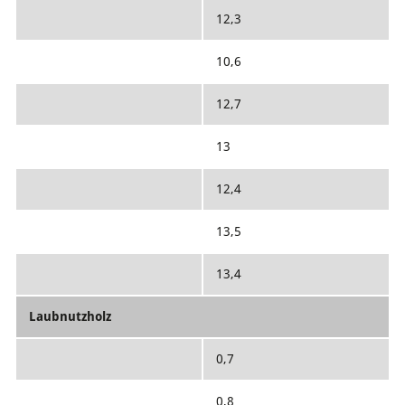
12,3
10,6
12,7
13
12,4
13,5
13,4
Laubnutzholz
0,7
0,8