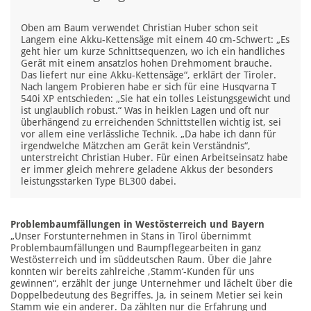
Oben am Baum verwendet Christian Huber schon seit
Langem eine Akku-Kettensäge mit einem 40 cm-Schwert: „Es
geht hier um kurze Schnittsequenzen, wo ich ein handliches
Gerät mit einem ansatzlos hohen Drehmoment brauche.
Das liefert nur eine Akku-Kettensäge“, erklärt der Tiroler.
Nach langem Probieren habe er sich für eine Husqvarna T
540i XP entschieden: „Sie hat ein tolles Leistungsgewicht und
ist unglaublich robust.“ Was in heiklen Lagen und oft nur
überhängend zu erreichenden Schnittstellen wichtig ist, sei
vor allem eine verlässliche Technik. „Da habe ich dann für
irgendwelche Mätzchen am Gerät kein Verständnis“,
unterstreicht Christian Huber. Für einen Arbeitseinsatz habe
er immer gleich mehrere geladene Akkus der besonders
leistungsstarken Type BL300 dabei.
Problembaumfällungen in Westösterreich und Bayern
„Unser Forstunternehmen in Stans in Tirol übernimmt
Problembaumfällungen und Baumpflegearbeiten in ganz
Westösterreich und im süddeutschen Raum. Über die Jahre
konnten wir bereits zahlreiche ,Stamm‘-Kunden für uns
gewinnen“, erzählt der junge Unternehmer und lächelt über die
Doppelbedeutung des Begriffes. Ja, in seinem Metier sei kein
Stamm wie ein anderer. Da zählten nur die Erfahrung und