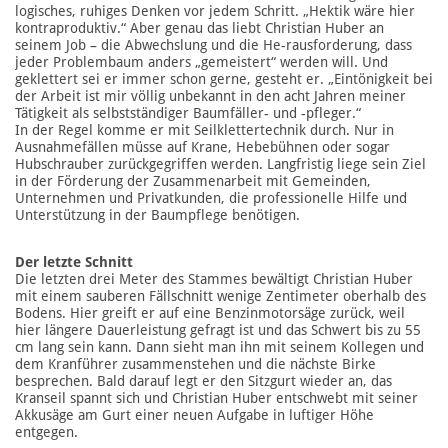
logisches, ruhiges Denken vor jedem Schritt. „Hektik wäre hier
kontraproduktiv.“ Aber genau das liebt Christian Huber an
seinem Job – die Abwechslung und die He-rausforderung, dass
jeder Problembaum anders „gemeistert“ werden will. Und
geklettert sei er immer schon gerne, gesteht er. „Eintönigkeit bei
der Arbeit ist mir völlig unbekannt in den acht Jahren meiner
Tätigkeit als selbstständiger Baumfäller- und -pfleger.“
In der Regel komme er mit Seilklettertechnik durch. Nur in
Ausnahmefällen müsse auf Krane, Hebebühnen oder sogar
Hubschrauber zurückgegriffen werden. Langfristig liege sein Ziel
in der Förderung der Zusammenarbeit mit Gemeinden,
Unternehmen und Privatkunden, die professionelle Hilfe und
Unterstützung in der Baumpflege benötigen.
Der letzte Schnitt
Die letzten drei Meter des Stammes bewältigt Christian Huber
mit einem sauberen Fällschnitt wenige Zentimeter oberhalb des
Bodens. Hier greift er auf eine Benzinmotorsäge zurück, weil
hier längere Dauerleistung gefragt ist und das Schwert bis zu 55
cm lang sein kann. Dann sieht man ihn mit seinem Kollegen und
dem Kranführer zusammenstehen und die nächste Birke
besprechen. Bald darauf legt er den Sitzgurt wieder an, das
Kranseil spannt sich und Christian Huber entschwebt mit seiner
Akkusäge am Gurt einer neuen Aufgabe in luftiger Höhe
entgegen.