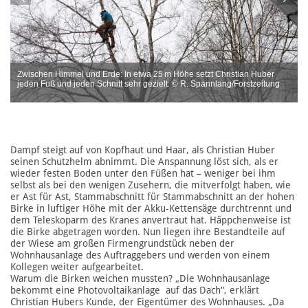
Zwischen Himmel und Erde: In etwa 25 m Höhe setzt Christian Huber
jeden Fuß und jeden Schnitt sehr gezielt. © R. Spannlang/Forstzeitung
Dampf steigt auf von Kopfhaut und Haar, als Christian Huber
seinen Schutzhelm abnimmt. Die Anspannung löst sich, als er
wieder festen Boden unter den Füßen hat – weniger bei ihm
selbst als bei den wenigen Zusehern, die mitverfolgt haben, wie
er Ast für Ast, Stammabschnitt für Stammabschnitt an der hohen
Birke in luftiger Höhe mit der Akku-Kettensäge durchtrennt und
dem Teleskoparm des Kranes anvertraut hat. Häppchenweise ist
die Birke abgetragen worden. Nun liegen ihre Bestandteile auf
der Wiese am großen Firmengrundstück neben der
Wohnhausanlage des Auftraggebers und werden von einem
Kollegen weiter aufgearbeitet.
Warum die Birken weichen mussten? „Die Wohnhausanlage
bekommt eine Photovoltaikanlage auf das Dach“, erklärt
Christian Hubers Kunde, der Eigentümer des Wohnhauses. „Da