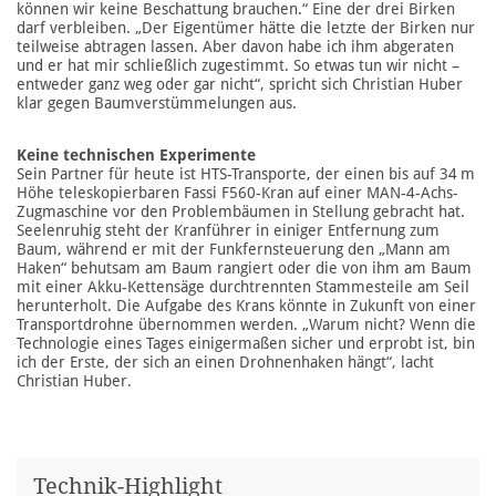
können wir keine Beschattung brauchen.“ Eine der drei Birken
darf verbleiben. „Der Eigentümer hätte die letzte der Birken nur
teilweise abtragen lassen. Aber davon habe ich ihm abgeraten
und er hat mir schließlich zugestimmt. So etwas tun wir nicht –
entweder ganz weg oder gar nicht“, spricht sich Christian Huber
klar gegen Baumverstümmelungen aus.
Keine technischen Experimente
Sein Partner für heute ist HTS-Transporte, der einen bis auf 34 m
Höhe teleskopierbaren Fassi F560-Kran auf einer MAN-4-Achs-
Zugmaschine vor den Problembäumen in Stellung gebracht hat.
Seelenruhig steht der Kranführer in einiger Entfernung zum
Baum, während er mit der Funkfernsteuerung den „Mann am
Haken“ behutsam am Baum rangiert oder die von ihm am Baum
mit einer Akku-Kettensäge durchtrennten Stammesteile am Seil
herunterholt. Die Aufgabe des Krans könnte in Zukunft von einer
Transportdrohne übernommen werden. „Warum nicht? Wenn die
Technologie eines Tages einigermaßen sicher und erprobt ist, bin
ich der Erste, der sich an einen Drohnenhaken hängt“, lacht
Christian Huber.
Technik-Highlight