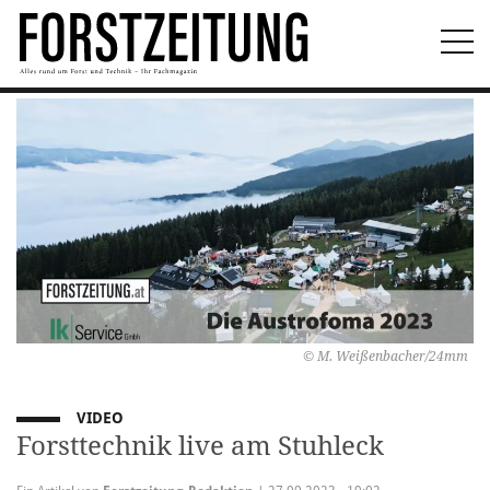
Togg
navi
© M. Weißenbacher/24mm
VIDEO
Forsttechnik live am Stuhleck