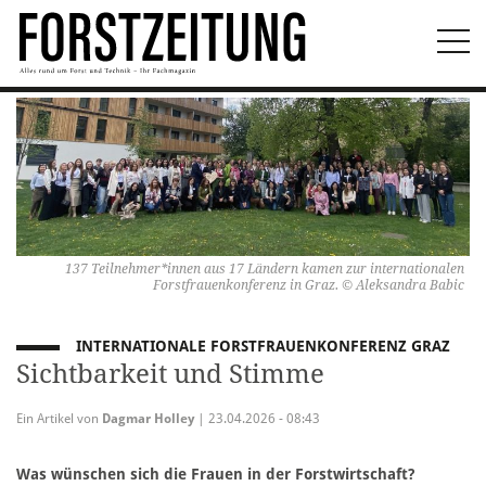
Togg
navi
137 Teilnehmer*innen aus 17 Ländern kamen zur internationalen
Forstfrauenkonferenz in Graz. © Aleksandra Babic
INTERNATIONALE FORSTFRAUENKONFERENZ GRAZ
Sichtbarkeit und Stimme
Ein Artikel von
Dagmar Holley
| 23.04.2026 - 08:43
Was wünschen sich die Frauen in der Forstwirtschaft?