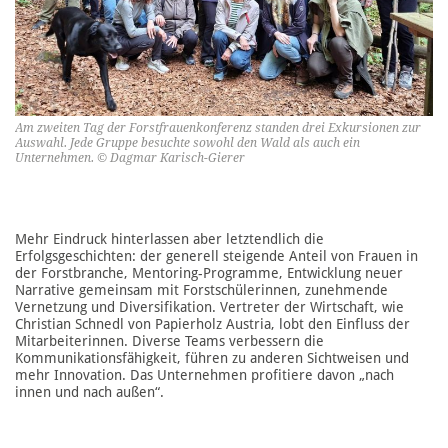
Am zweiten Tag der Forstfrauenkonferenz standen drei Exkursionen zur
Auswahl. Jede Gruppe besuchte sowohl den Wald als auch ein
Unternehmen. © Dagmar Karisch-Gierer
Mehr Eindruck hinterlassen aber letztendlich die
Erfolgsgeschichten: der generell steigende Anteil von Frauen in
der Forstbranche, Mentoring-Programme, Entwicklung neuer
Narrative gemeinsam mit Forstschülerinnen, zunehmende
Vernetzung und Diversifikation. Vertreter der Wirtschaft, wie
Christian Schnedl von Papierholz Austria, lobt den Einfluss der
Mitarbeiterinnen. Diverse Teams verbessern die
Kommunikationsfähigkeit, führen zu anderen Sichtweisen und
mehr Innovation. Das Unternehmen profitiere davon „nach
innen und nach außen“.