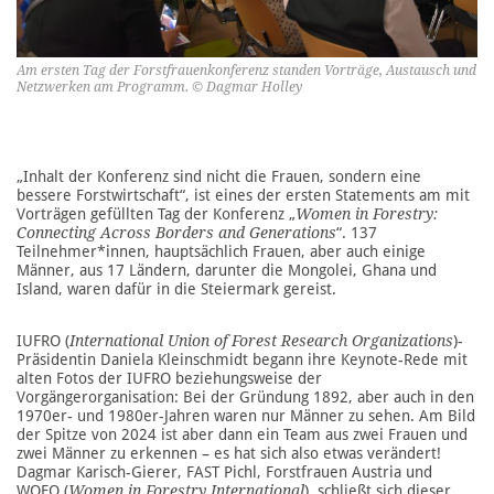
Am ersten Tag der Forstfrauenkonferenz standen Vorträge, Austausch und
Netzwerken am Programm. © Dagmar Holley
„Inhalt der Konferenz sind nicht die Frauen, sondern eine
bessere Forstwirtschaft“, ist eines der ersten Statements am mit
Vorträgen gefüllten Tag der Konferenz „
Women in Forestry:
Connecting Across Borders and Generations
“. 137
Teilnehmer*innen, hauptsächlich Frauen, aber auch einige
Männer, aus 17 Ländern, darunter die Mongolei, Ghana und
Island, waren dafür in die Steiermark gereist.
IUFRO (
International Union of Forest Research Organizations
)-
Präsidentin Daniela Kleinschmidt begann ihre Keynote-Rede mit
alten Fotos der IUFRO beziehungsweise der
Vorgängerorganisation: Bei der Gründung 1892, aber auch in den
1970er- und 1980er-Jahren waren nur Männer zu sehen. Am Bild
der Spitze von 2024 ist aber dann ein Team aus zwei Frauen und
zwei Männer zu erkennen – es hat sich also etwas verändert!
Dagmar Karisch-Gierer, FAST Pichl, Forstfrauen Austria und
WOFO (
Women in Forestry International
), schließt sich dieser