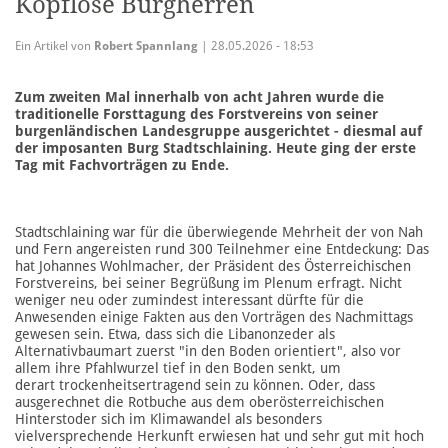
Kopflose Burgherren
Ein Artikel von
Robert Spannlang
| 28.05.2026 - 18:53
Zum zweiten Mal innerhalb von acht Jahren wurde die
traditionelle Forsttagung des Forstvereins von seiner
burgenländischen Landesgruppe ausgerichtet - diesmal auf
der imposanten Burg Stadtschlaining. Heute ging der erste
Tag mit Fachvorträgen zu Ende.
Stadtschlaining war für die überwiegende Mehrheit der von Nah
und Fern angereisten rund 300 Teilnehmer eine Entdeckung: Das
hat Johannes Wohlmacher, der Präsident des Österreichischen
Forstvereins, bei seiner Begrüßung im Plenum erfragt. Nicht
weniger neu oder zumindest interessant dürfte für die
Anwesenden einige Fakten aus den Vorträgen des Nachmittags
gewesen sein. Etwa, dass sich die Libanonzeder als
Alternativbaumart zuerst "in den Boden orientiert", also vor
allem ihre Pfahlwurzel tief in den Boden senkt, um
derart trockenheitsertragend sein zu können. Oder, dass
ausgerechnet die Rotbuche aus dem oberösterreichischen
Hinterstoder sich im Klimawandel als besonders
vielversprechende Herkunft erwiesen hat und sehr gut mit hoch