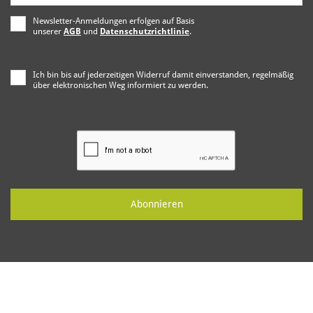
Newsletter-Anmeldungen erfolgen auf Basis
unserer
AGB
und
Datenschutzrichtlinie
.
Ich bin bis auf jederzeitigen Widerruf damit einverstanden, regelmäßig
über elektronischen Weg informiert zu werden.
Abonnieren